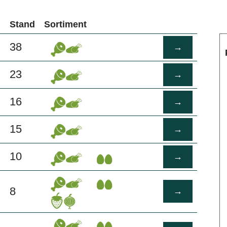
Stand
Sortiment
38
→
23
→
16
→
15
→
10
→
8
→